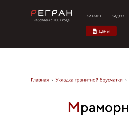
КАТАЛОГ
ВИДЕО
Работаем с 2007 года
Цены
Главная
›
Укладка гранитной брусчатки
›
М
раморн