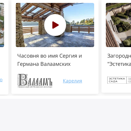
Часовня во имя Сергия и
Загородн
Германа Валаамских
"Эстетик
о
Карелия