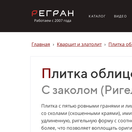
КАТАЛОГ
ВИДЕО
Работаем с 2007 года
Главная
›
Кварцит и златолит
›
Плитка о
Плитка обли
С заколом (Риге
Плитка с пятью ровными гранями и л
со сколами (скошенными краями), им
удлиненную, ригельную форму с соотн
более, что позволяет воплощать ори