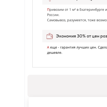
П
ривозим от 1 м² в Екатеринбурге и
России.
Самовывоз, разумеется, тоже возмо
Экономия 30% от цен ро
А
еще - гарантия лучших цен. Сдела
дешевле.