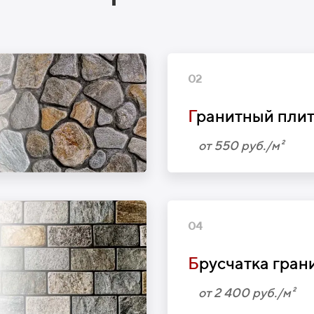
02
Г
ранитный пли
от 550 руб./м²
04
Б
русчатка гран
от 2 400 руб./м²