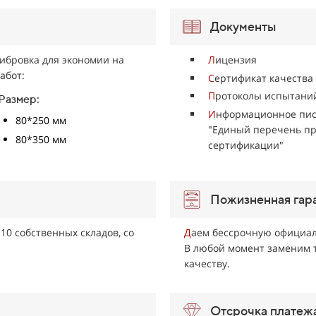
Документы
ибровка для экономии на
Л
ицензия
абот:
С
ертификат качества
П
ротоколы испытаний
Размер:
И
нформационное пис
80*250 мм
"Единый перечень пр
80*350 мм
сертификации"
Пожизненная гар
 10 собственных складов, со
Д
аем бессрочную официа
В любой момент заменим т
качеству.
Отсрочка платеж