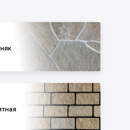
тняк
итная