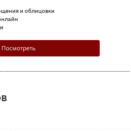
ощения и облицовки
онлайн
ии
Посмотреть
ов