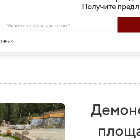
Получите предл
Укажите телефон для связи *
данных
Демон
площа