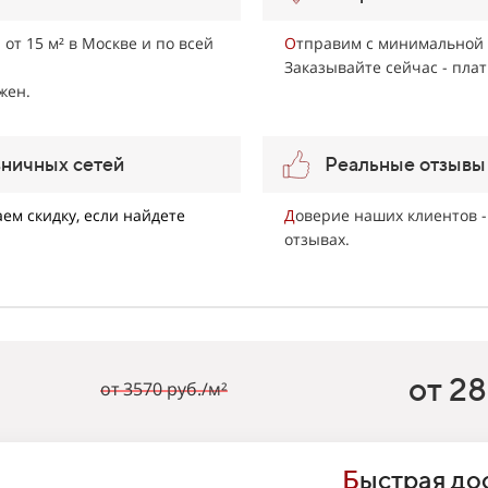
 от 15 м² в Москве и по всей
О
тправим с минимальной 
Заказывайте сейчас - плат
жен.
зничных сетей
Реальные отзывы
ем скидку, если найдете
Д
оверие наших клиентов -
отзывах.
от 28
от 3570 руб./м²
Б
ыстрая дос