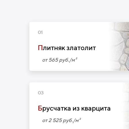
01
П
литняк златолит
от 565 руб./м²
03
Б
русчатка из кварцита
от 2 525 руб./м²