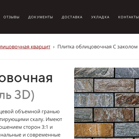
ОТЗЫВЫ
ДОКУМЕНТЫ
ДОСТАВКА
УКЛАДКА
КОНТАКТ
блицовочная кварцит
›
Плитка облицовочная С заколом 
цовочная
ль 3D)
ицевой объемной гранью
итирующими скалу. Имеют
ошением сторон 3:1 и
гинальные и современные