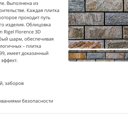
ле. Выполнена из
оительстве. Каждая плитка
которое проходит путь
ого изделия. Облицовка
 Rigel Florence 3D
обый шарм, обеспечивая
ологичных – плитка
99, имеет доказанный
эффект.
й, заборов
ваниями безопасности