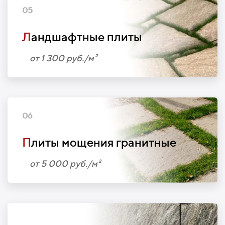
05
Л
андшафтные плиты
от 1 300 руб./м²
06
П
литы мощения гранитные
от 5 000 руб./м²
07