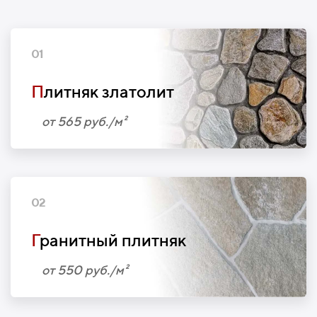
01
П
литняк златолит
от 565 руб./м²
02
Г
ранитный плитняк
от 550 руб./м²