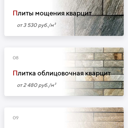
П
литы мощения кварцит
от 3 530 руб./м²
08
П
литка облицовочная кварцит
от 2 480 руб./м²
09