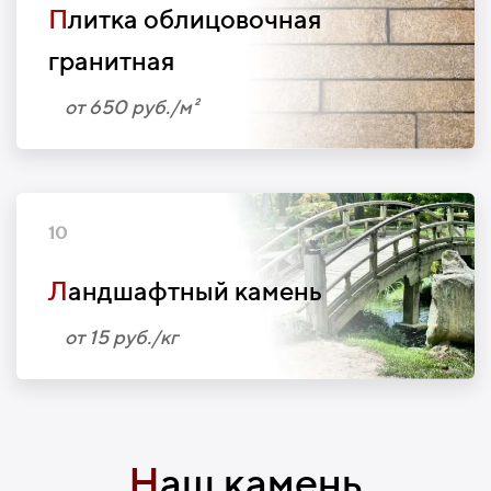
П
литка облицовочная
гранитная
от 650 руб./м²
10
Л
андшафтный камень
от 15 руб./кг
Н
аш камень