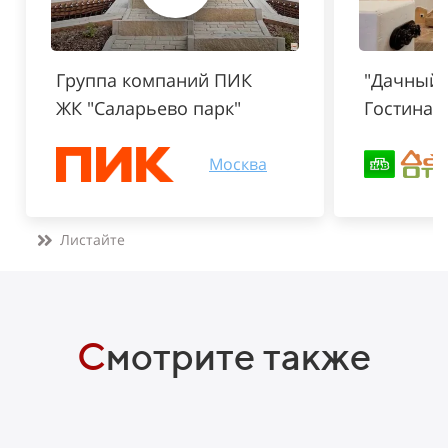
Группа компаний ПИК
"Дачный о
ЖК "Саларьево парк"
Гостиная
Москва
Листайте
С
мотрите также