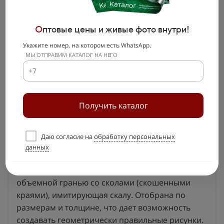
О
птовые цены и живые фото внутри!
Укажите номер, на котором есть WhatsApp.
МЫ ОТПРАВИМ КАТАЛОГ НА НЕГО
Получить каталог
Даю согласие на
обработку персональных
данных
Плитка с пятью ровными гранями и лицевой
объемной гранью со сколами (скошенными
краями), имитирующая скалу. Отобрана по
размерам и толщине, что дает возможность
создавать геометрически правильные рисунки.