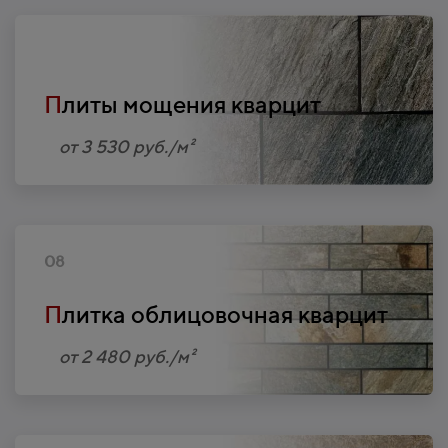
07
П
литы мощения кварцит
от 3 530 руб./м²
08
П
литка облицовочная кварцит
от 2 480 руб./м²