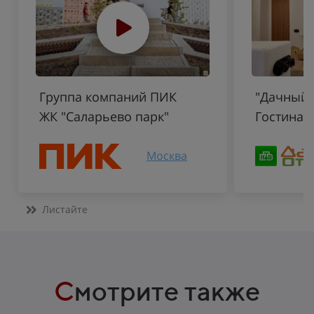
Группа компаний ПИК
"Дачный о
ЖК "Саларьево парк"
Гостиная
Москва
Листайте
С
мотрите также