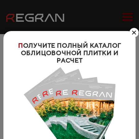
П
ОЛУЧИТЕ ПОЛНЫЙ КАТАЛОГ
Главная
›
Гранит
›
ОБЛИЦОВОЧНОЙ ПЛИТКИ И
Плитка облицовочная гранитная
›
РАСЧЕТ
Плитка облицовочная С заколом, "Скала" от
производителя
Плитка
облицовочная
С заколом, "Скала"