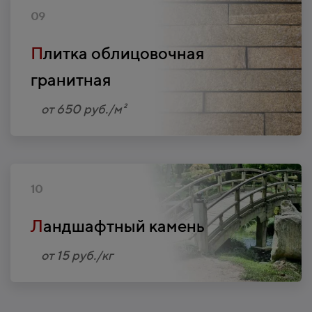
09
П
литка облицовочная
гранитная
от 650 руб./м²
10
Л
андшафтный камень
от 15 руб./кг