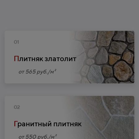
01
П
литняк златолит
от 565 руб./м²
02
Г
ранитный плитняк
от 550 руб./м²