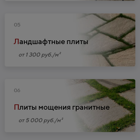
05
Л
андшафтные плиты
от 1 300 руб./м²
06
П
литы мощения гранитные
от 5 000 руб./м²