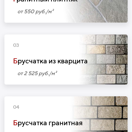
от 550 руб./м²
03
Б
русчатка из кварцита
от 2 525 руб./м²
04
Б
русчатка гранитная