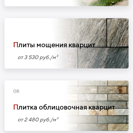
07
П
литы мощения кварцит
от 3 530 руб./м²
08
П
литка облицовочная кварцит
от 2 480 руб./м²