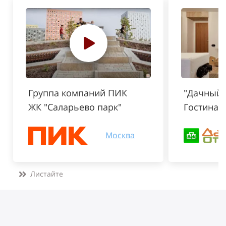
Группа компаний ПИК
"Дачный о
ЖК "Саларьево парк"
Гостиная
Москва
Листайте