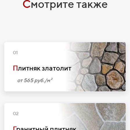
С
мотрите также
01
П
литняк златолит
от 565 руб./м²
02
Г
ранитный плитняк