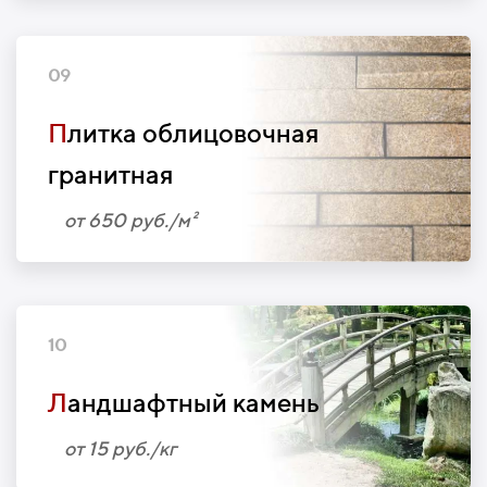
09
П
литка облицовочная
гранитная
от 650 руб./м²
10
Л
андшафтный камень
от 15 руб./кг