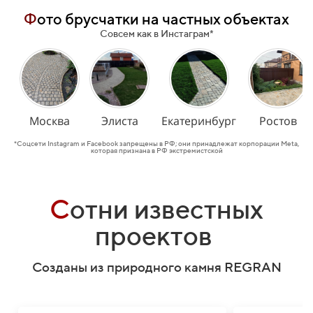
Ф
ото брусчатки на частных объектах
Совсем как в Инстаграм*
Москва
Элиста
Екатеринбург
Ростов
*Соцсети Instagram и Facebook запрещены в РФ; они принадлежат корпорации Meta,
которая признана в РФ экстремистской
С
отни известных
проектов
Созданы из природного камня REGRAN