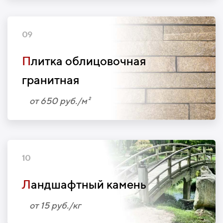
09
П
литка облицовочная
гранитная
от 650 руб./м²
10
Л
андшафтный камень
от 15 руб./кг