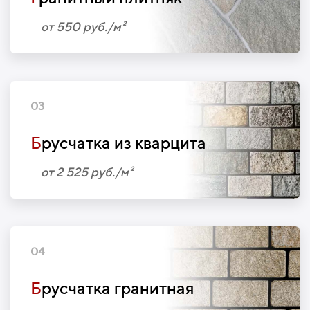
от 550 руб./м²
03
Б
русчатка из кварцита
от 2 525 руб./м²
04
Б
русчатка гранитная