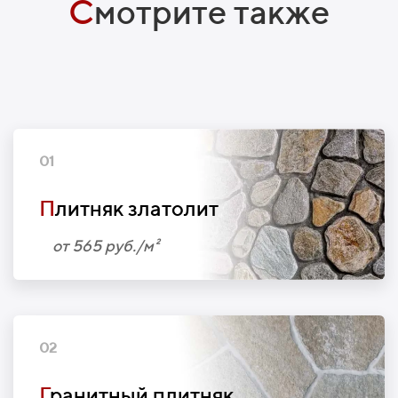
С
мотрите также
01
П
литняк златолит
от 565 руб./м²
02
Г
ранитный плитняк