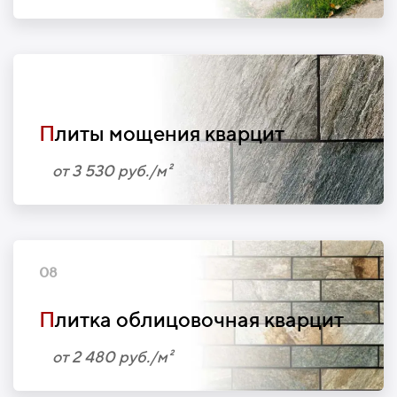
07
П
литы мощения кварцит
от 3 530 руб./м²
08
П
литка облицовочная кварцит
от 2 480 руб./м²