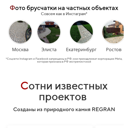
Ф
ото брусчатки на частных объектах
Совсем как в Инстаграм*
Москва
Элиста
Екатеринбург
Ростов
*Соцсети Instagram и Facebook запрещены в РФ; они принадлежат корпорации Meta,
которая признана в РФ экстремистской
С
отни известных
проектов
Созданы из природного камня REGRAN