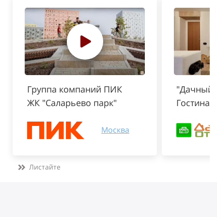
Группа компаний ПИК
"Дачный о
ЖК "Саларьево парк"
Гостиная
Москва
Листайте