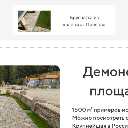
Брусчатка из
кварцита Пиленая
Демон
площа
- 1500 м² примеров м
- Можно посмотреть 
- Крупнейшая в Росс