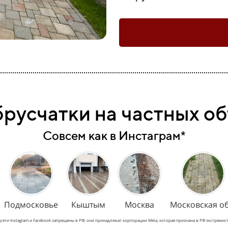
брусчатки на частных о
Совсем как в Инстаграм*
Подмосковье
Кыштым
Москва
Московская об
сети Instagram и Facebook запрещены в РФ; они принадлежат корпорации Meta, которая признана в РФ экстремис