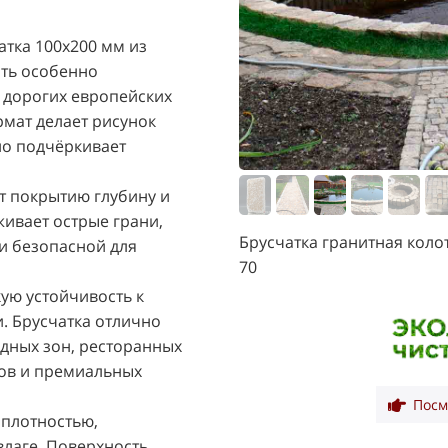
атка 100х200 мм из
ать особенно
 дорогих европейских
рмат делает рисунок
но подчёркивает
т покрытию глубину и
живает острые грани,
Брусчатка гранитная коло
и безопасной для
70
ую устойчивость к
. Брусчатка отлично
дных зон, ресторанных
сов и премиальных
Посм
 плотностью,
влаге. Поверхность