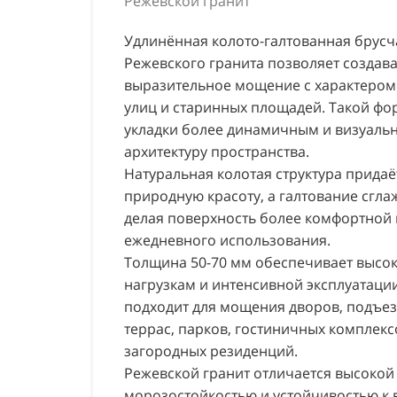
Режевской гранит
Удлинённая колото-галтованная брусч
Режевского гранита позволяет создав
выразительное мощение с характером
улиц и старинных площадей. Такой фо
укладки более динамичным и визуаль
архитектуру пространства.
Натуральная колотая структура придаё
природную красоту, а галтование сгла
делая поверхность более комфортной 
ежедневного использования.
Толщина 50-70 мм обеспечивает высок
нагрузкам и интенсивной эксплуатации
подходит для мощения дворов, подъез
террас, парков, гостиничных комплек
загородных резиденций.
Режевской гранит отличается высокой
морозостойкостью и устойчивостью к 