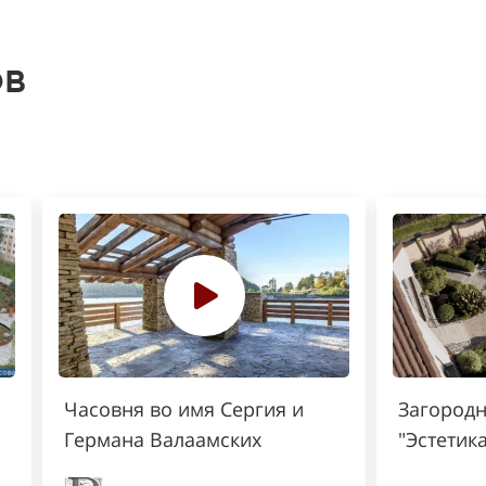
ов
Часовня во имя Сергия и
Загородн
Германа Валаамских
"Эстетик