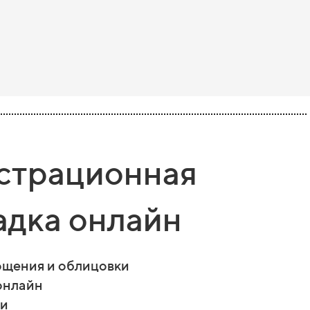
страционная
дка онлайн
ощения и облицовки
онлайн
ии