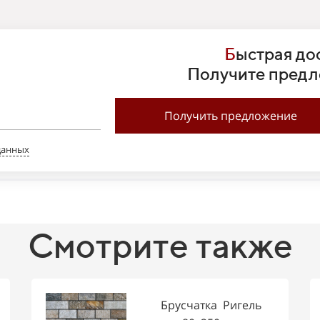
Б
ыстрая дос
Получите предл
Получить предложение
данных
Смотрите также
Брусчатка Ригель