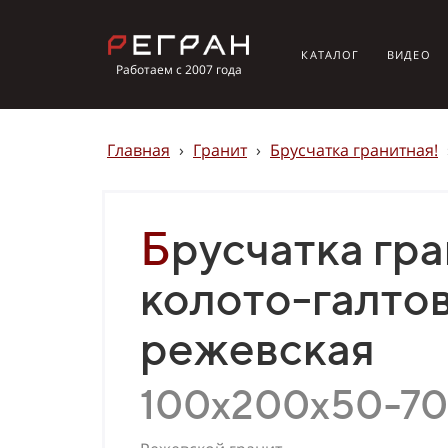
КАТАЛОГ
ВИДЕО
Работаем с 2007 года
Главная
›
Гранит
›
Брусчатка гранитная!
Брусчатка гранитная
колото-галто
режевская
100х200х50-70