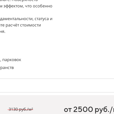
 эффектом, что особенно
аментальности, статуса и
те расчёт стоимости
ня.
, парковок
транств
от 2500 руб./
3130 руб./м²