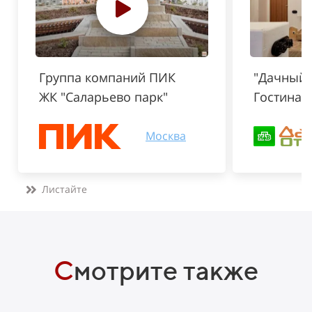
Группа компаний ПИК
"Дачный о
ЖК "Саларьево парк"
Гостиная
Москва
Листайте
С
мотрите также