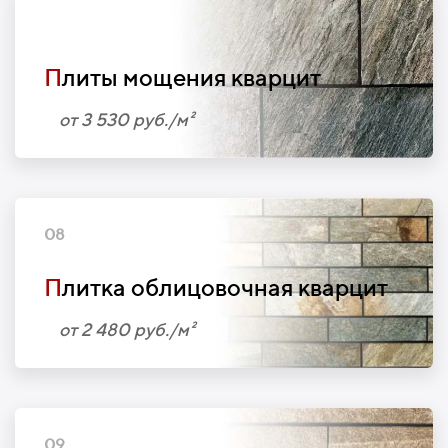
07
П
литы мощения кварцит
от 3 530 руб./м²
08
П
литка облицовочная кварцит
от 2 480 руб./м²
09