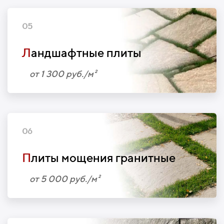
05
Л
андшафтные плиты
от 1 300 руб./м²
06
П
литы мощения гранитные
от 5 000 руб./м²