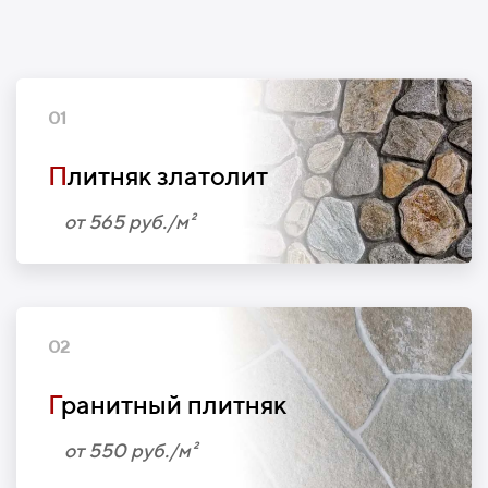
01
П
литняк златолит
от 565 руб./м²
02
Г
ранитный плитняк
от 550 руб./м²