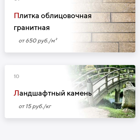
П
литка облицовочная
гранитная
от 650 руб./м²
10
Л
андшафтный камень
от 15 руб./кг